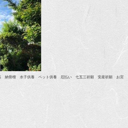
墓 納骨檀 水子供養 ペット供養 厄払い 七五三祈願 安産祈願 お宮