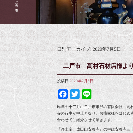
2020 7月 05|安養寺
日別アーカイブ:
2020年7月5日
二戸市 高村石材店様よ
投稿日
2020年7月5日
Facebook
Twitter
Line
昨年の十二月に二戸市米沢の有限会社 高
寺の行事が中止となり、お檀家様をはじめ
合わせてご紹介させて頂きます。
『浄土宗 成田山安養寺』の字は安養寺三