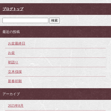
ブログトップ
最近の投稿
お盆最終日
お盆
初詣り
立木伐採
新春祈願
アーカイブ
2025年8月