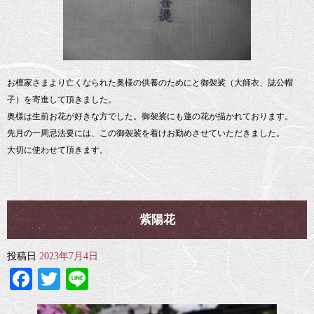
お檀家さまより亡くなられた奥様の供養のためにと御袈裟（大師衣、誌公帽
子）を寄進して頂きました。
奥様は生前お花が好きな方でした。御袈裟にも蓮の花が描かれております。
先月の一周忌法要には、この御袈裟を着けお勤めさせていただきました。
大切に使わせて頂きます。
紫陽花
投稿日
2023年7月4日
Facebook
Twitter
Line