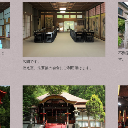
しま
不動
す。
広間です。
控え室、法要後の会食にご利用頂けます。