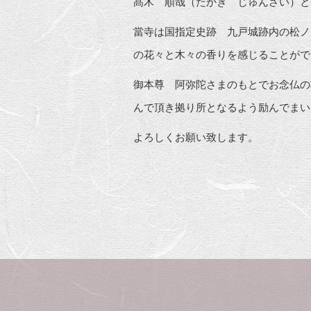
髙木 順哉（たかぎ じゅんさい）と
當寺は国指定史跡 九戸城跡内の松ノ
の花々と木々の香りを感じることがで
御本尊 阿弥陀さまのもとでお念仏の
んで頂き拠り所となるよう励んでまい
よろしくお願い致します。