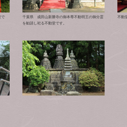
堂で
千葉県 成田山新勝寺の御本尊不動明王の御分霊
不動
を勧請し祀る不動堂です。