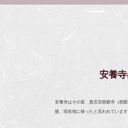
安養寺
安養寺はその昔、真言宗慈眼寺（慈眼
後、現在地に移ったと言われています