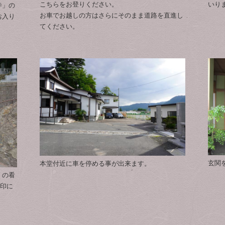
こちらをお登りください。
いり
寺」の
お車でお越しの方はさらにそのまま道路を直進し
お入り
てください。
玄関
本堂付近に車を停める事が出来ます。
」の看
矢印に