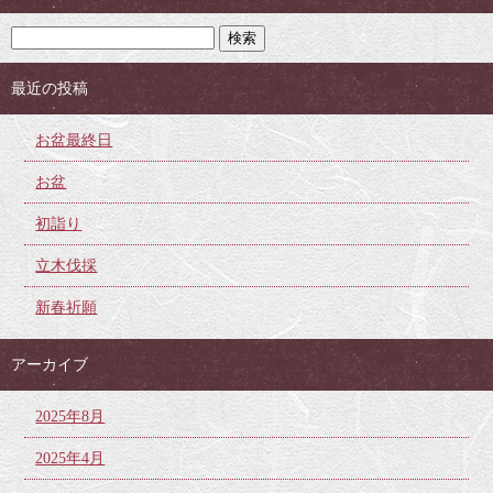
最近の投稿
お盆最終日
お盆
初詣り
立木伐採
新春祈願
アーカイブ
2025年8月
2025年4月