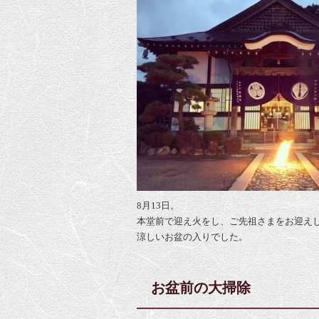
8月13日。
本堂前で迎え火をし、ご先祖さまをお迎え
涼しいお盆の入りでした。
お盆前の大掃除