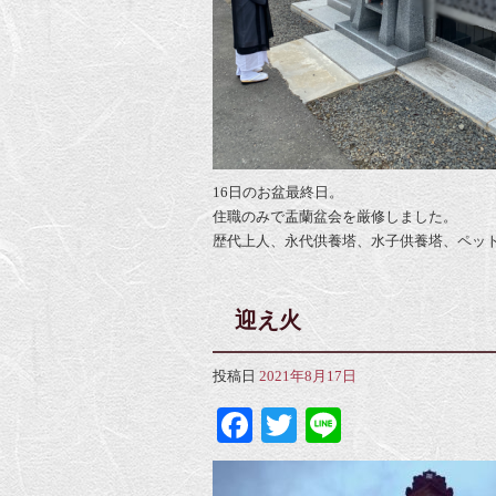
16日のお盆最終日。
住職のみで盂蘭盆会を厳修しました。
歴代上人、永代供養塔、水子供養塔、ペッ
迎え火
投稿日
2021年8月17日
Facebook
Twitter
Line