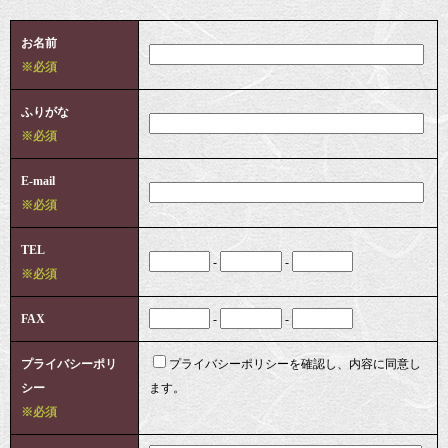
お名前
※必須
ふりがな
※必須
E-mail
※必須
TEL
-
-
※必須
FAX
-
-
プライバシーポリ
プライバシーポリシーを確認し、内容に同意し
シー
ます。
※必須