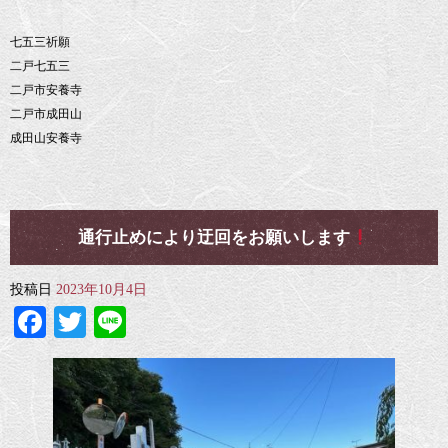
七五三祈願
二戸七五三
二戸市安養寺
二戸市成田山
成田山安養寺
通行止めにより迂回をお願いします
投稿日
2023年10月4日
Facebook
Twitter
Line