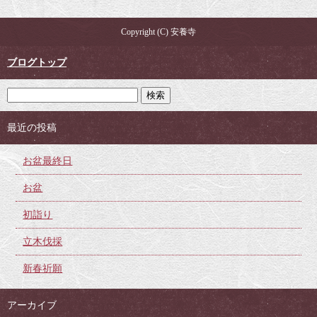
Copyright (C) 安養寺
ブログトップ
最近の投稿
お盆最終日
お盆
初詣り
立木伐採
新春祈願
アーカイブ