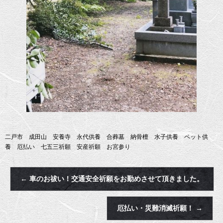
二戸市 成田山 安養寺 永代供養 合葬墓 納骨檀 水子供養 ペット供
養 厄払い 七五三祈願 安産祈願 お宮参り
←
車のお祓い！交通安全祈願をお勤めさせて頂きました。
厄払い・災難消滅祈願！
→