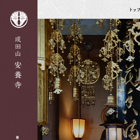
星祭り 新春祈願|安養寺