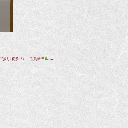
宮参り(初参り)
謹賀新年
→